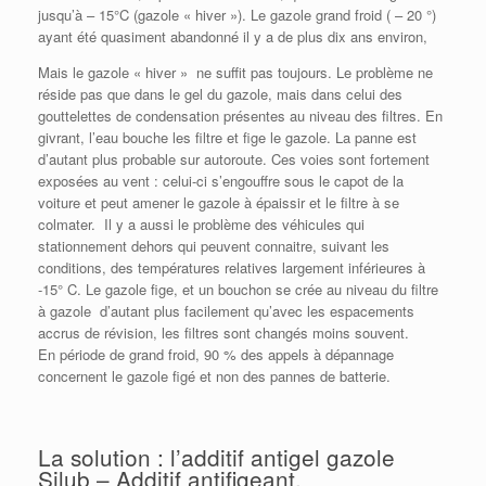
jusqu’à – 15°C (gazole « hiver »). Le gazole grand froid ( – 20 °)
ayant été quasiment abandonné il y a de plus dix ans environ,
Mais le gazole « hiver » ne suffit pas toujours. Le problème ne
réside pas que dans le gel du gazole, mais dans celui des
gouttelettes de condensation présentes au niveau des filtres. En
givrant, l’eau bouche les filtre et fige le gazole. La panne est
d’autant plus probable sur autoroute. Ces voies sont fortement
exposées au vent : celui-ci s’engouffre sous le capot de la
voiture et peut amener le gazole à épaissir et le filtre à se
colmater. Il y a aussi le problème des véhicules qui
stationnement dehors qui peuvent connaitre, suivant les
conditions, des températures relatives largement inférieures à
-15° C. Le gazole fige, et un bouchon se crée au niveau du filtre
à gazole d’autant plus facilement qu’avec les espacements
accrus de révision, les filtres sont changés moins souvent.
En période de grand froid, 90 % des appels à dépannage
concernent le gazole figé et non des pannes de batterie.
La solution : l’additif antigel gazole
Silub – Additif antifigeant.